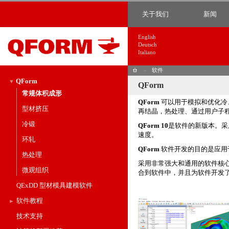
关于我们
新闻
English
Deutsch
Italiano
»
软件
QForm
QForm
常规体积成形
QForm
可以用于模拟和优化冷
型材挤压
再结晶，热处理、通过用户子
冷锻
QForm 10
是软件的新版本。采
速度。
环轧
QForm
软件开发的目的是应用
热处理
采用非常强大和通用的软件核
微观组织
合到软件中，并且为软件开发
QExDD 型材模具建模软件
软件教程
技术支持