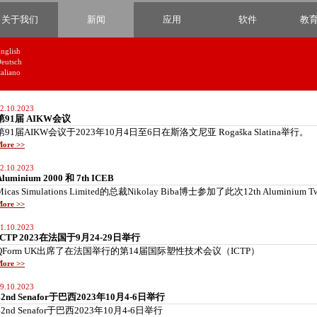
Skip to main content
关于我们
新闻
应用
软件
教
nglish
eutsch
taliano
2.10.2023
第91届 AIKW会议
第91届AIKW会议于2023年10月4日至6日在斯洛文尼亚 Rogaška Slatina举行。
ore >>
2.10.2023
Aluminium 2000 和 7th ICEB
Micas Simulations Limited的总裁Nikolay Biba博士参加了此次12th Aluminium Two
ore >>
1.10.2023
ICTP 2023在法国于9月24-29日举行
QForm UK出席了在法国举行的第14届国际塑性技术会议（ICTP）
ore >>
9.10.2023
42nd Senafor于巴西2023年10月4-6日举行
42nd Senafor于巴西2023年10月4-6日举行